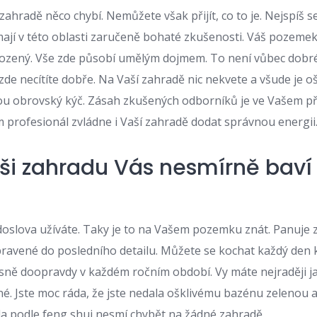
zahradě něco chybí. Nemůžete však přijít, co to je. Nejspíš s
 mají v této oblasti zaručeně bohaté zkušenosti. Váš pozemek
ozený. Vše zde působí umělým dojmem. To není vůbec dobré
zde necítíte dobře. Na Vaší zahradě nic nekvete a všude je oš
í jsou obrovský kýč. Zásah zkušených odborníků je ve Vašem p
 profesionál zvládne i Vaší zahradě dodat správnou energii
ši zahradu Vás nesmírně baví
 doslova užíváte. Taky je to na Vašem pozemku znát. Panuje 
pravené do posledního detailu. Můžete se kochat každý den k
ně doopravdy v každém ročním období. Vy máte nejraději jar
né. Jste moc ráda, že jste nedala ošklivému bazénu zelenou a r
oda podle
feng shui
nesmí chybět na žádné zahradě.