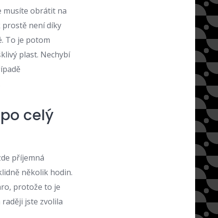
e musíte obrátit na
 prostě není díky
. To je potom
klivý plast. Nechybí
řípadě
.
 po celý
zde příjemná
lidně několik hodin.
o, protože to je
aději jste zvolila