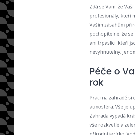
Zdá se Vám, že Vaší 
profesionály, kteří
Vašim zásahům přir
pochopitelné, že se 
ani trpaslíci, kteř
nevyhnutelný. Jenom
Péče o Va
rok
Práci na zahradě si
atmosféra. Vše je u
Zahrada vypadá krás
vše rozkvetlé a zele
přírodní jezírko. V