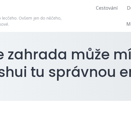
Cestování
D
do lecčeho. Ovšem jen do něčeho,
M
kové.
e zahrada může mí
shui tu správnou e