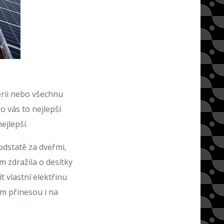
erii nebo všechnu
 vás to nejlepší
ejlepší.
podstatě za dveřmi,
ám zdražila o desítky
 vlastní elektřinu
ám přinesou i na