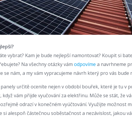
lepší?
máte vybrat? Kam je bude nejlepší namontovat? Koupit si bat
třebujete? Na všechny otázky vám
odpovíme
a navrhneme pro
e se nám, a my vám vypracujeme návrh který pro vás bude n
 panely určitě oceníte nejen v období bouřek, které je tu v 
dy, když vám přijde vyučování za elektřinu. Může se stát, že v
mozřejmě odrazí v konečném vyúčtování. Využijte možnost mít
te si alespoň částečnou soběstačnost a nezávislost, jakou v