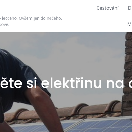
Cestování
D
do lecčeho. Ovšem jen do něčeho,
M
kové.
těte si elektřinu na