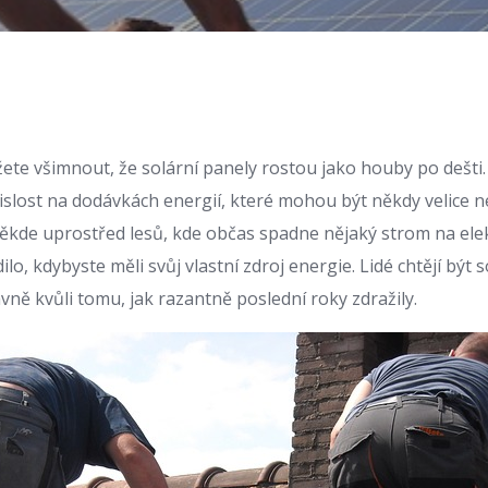
ete všimnout, že solární panely rostou jako houby po dešti. 
islost na dodávkách energií, které mohou být někdy velice n
kde uprostřed lesů, kde občas spadne nějaký strom na elek
ilo, kdybyste měli svůj vlastní zdroj energie. Lidé chtějí být 
lavně kvůli tomu, jak razantně poslední roky zdražily.