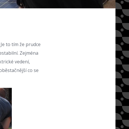
Je to tím že prudce
estabilní. Zejména
trické vedení,
soběstačnější co se