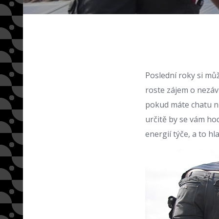
Poslední roky si můž
roste zájem o nezáv
pokud máte chatu ně
určitě by se vám hod
energií týče, a to h