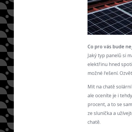
Co pro vás bude nej
Jaký typ panelů si 
elektřinu hned spo
možné řešení. Ozvět
Mít na chatě solární
ale oceníte je i teh
procent, a to se sa
ze sluníčka a užívej
chatě.