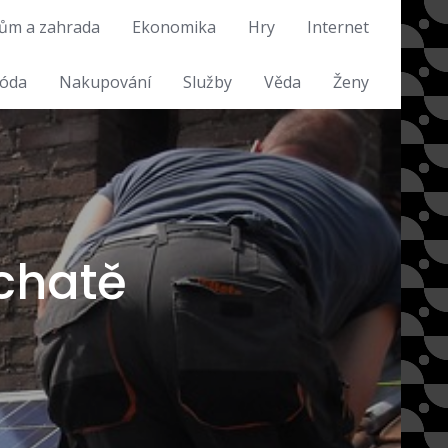
ům a zahrada
Ekonomika
Hry
Internet
óda
Nakupování
Služby
Věda
Ženy
 chatě