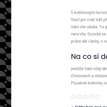
S
květinovým horo
Stačí jen znát Váš p
Vám vše ukáže. To je
není vše. Dozvíte se
práce ale i lásky, s
Na co si 
Jestliže Vám vždy d
činnostech a oblast
Půvabné květinky n