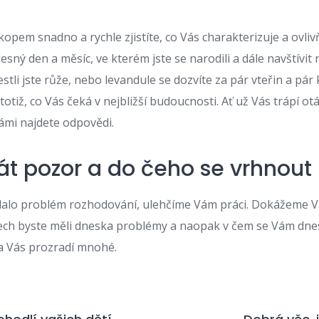
skopem
snadno a rychle zjistíte, co Vás charakterizuje a ovlivň
řesný den a měsíc, ve kterém jste se narodili a dále navštívit 
stli jste růže, nebo levandule se dozvíte za pár vteřin a pár k
 totiž, co Vás čeká v nejbližší budoucnosti. Ať už Vás trápí o
 námi najdete odpovědi.
dát pozor a do čeho se vrhnout
ělalo problém rozhodování, ulehčíme Vám práci. Dokážeme V
ech byste měli dneska problémy a naopak v čem se Vám dnes
a Vás prozradí mnohé.