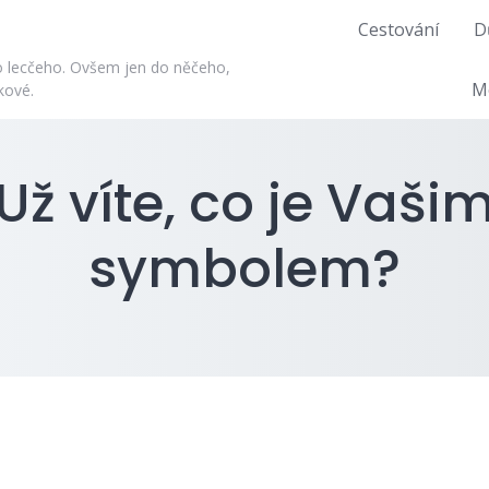
Cestování
D
do lecčeho. Ovšem jen do něčeho,
M
kové.
Už víte, co je Vaši
symbolem?