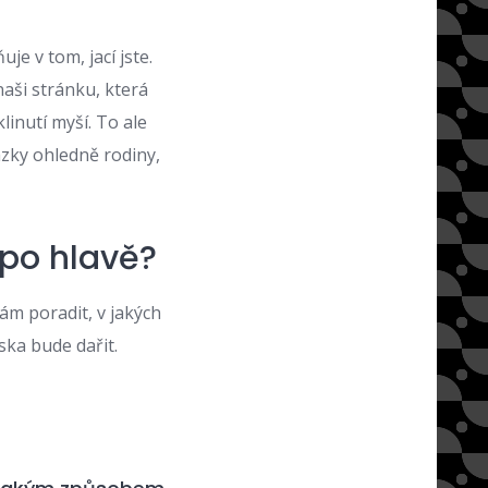
uje v tom, jací jste.
naši stránku, která
linutí myší. To ale
tázky ohledně rodiny,
 po hlavě?
ám poradit, v jakých
ka bude dařit.